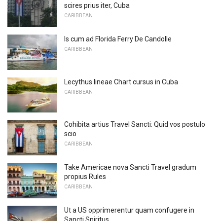
scires prius iter, Cuba
CARIBBEAN
Is cum ad Florida Ferry De Candolle
CARIBBEAN
Lecythus lineae Chart cursus in Cuba
CARIBBEAN
Cohibita artius Travel Sancti: Quid vos postulo
scio
CARIBBEAN
Take Americae nova Sancti Travel gradum
propius Rules
CARIBBEAN
Ut a US opprimerentur quam confugere in
Sancti Spiritus