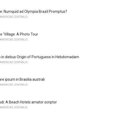
e: Numquid ad Olympia Brazil Promptus?
 AMERICAE CENTRALIS
e 'Village: A Photo Tour
 AMERICAE CENTRALIS
 in diebus Origin of Portuguese in Hebdomadam
 AMERICAE CENTRALIS
e ipsum in Brasilia australi
 AMERICAE CENTRALIS
udi: A Beach Hotels amator scriptor
 AMERICAE CENTRALIS