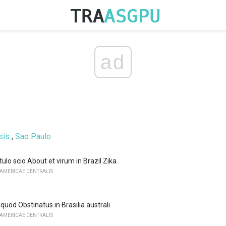
ad
sis
,
Sao Paulo
ulo scio About et virum in Brazil Zika
 AMERICAE CENTRALIS
s quod Obstinatus in Brasilia australi
 AMERICAE CENTRALIS