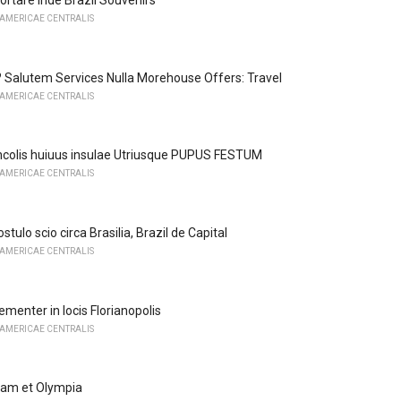
rtare inde Brazil Souvenirs
 AMERICAE CENTRALIS
r? Salutem Services Nulla Morehouse Offers: Travel
 AMERICAE CENTRALIS
ncolis huiuus insulae Utriusque PUPUS FESTUM
 AMERICAE CENTRALIS
tulo scio circa Brasilia, Brazil de Capital
 AMERICAE CENTRALIS
menter in locis Florianopolis
 AMERICAE CENTRALIS
lam et Olympia