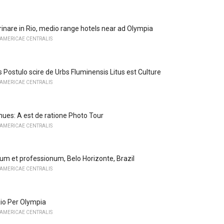
rinare in Rio, medio range hotels near ad Olympia
 AMERICAE CENTRALIS
 Postulo scire de Urbs Fluminensis Litus est Culture
 AMERICAE CENTRALIS
ues: A est de ratione Photo Tour
 AMERICAE CENTRALIS
m et professionum, Belo Horizonte, Brazil
 AMERICAE CENTRALIS
Rio Per Olympia
 AMERICAE CENTRALIS