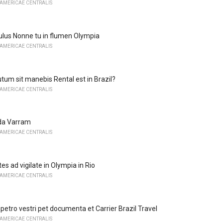
 AMERICAE CENTRALIS
pulus Nonne tu in flumen Olympia
 AMERICAE CENTRALIS
tum sit manebis Rental est in Brazil?
 AMERICAE CENTRALIS
 da Varram
 AMERICAE CENTRALIS
s ad vigilate in Olympia in Rio
 AMERICAE CENTRALIS
etro vestri pet documenta et Carrier Brazil Travel
 AMERICAE CENTRALIS