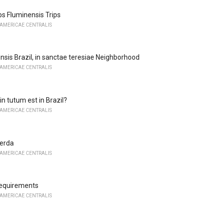
bs Fluminensis Trips
 AMERICAE CENTRALIS
nsis Brazil, in sanctae teresiae Neighborhood
 AMERICAE CENTRALIS
n tutum est in Brazil?
 AMERICAE CENTRALIS
cerda
 AMERICAE CENTRALIS
Requirements
 AMERICAE CENTRALIS